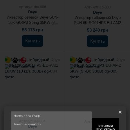
Артикул: dm-006
Артикул: dg-003
Deye
Deye
Инвертор сетевой Deye SUN-
Инвертор гибридный Deye
35K-G04P3 String 35KW (35
SUN-6K-SG01HP3-EU-AM2
кВт, 380В)
6KW (6 кВт, 380В)
55 175 грн
53 240 грн
Купить
Купить
×
Артикул: dg-004
Артикул: dg-005
ОТРИМАТИ
Deye
Deye
ПРОПОЗИЦІЮ