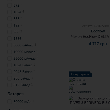
1
572
4
1024
2
858
1
192
Артикул: BDELTAMax
Ecoflow
2
288
Чехол EcoFlow DELTA
1
1536
4 717 грн
3
5000 мА/час
1
10000 мА/час
2
25000 мА·час
1
1024 Вт/час
2
2048 Вт/час
Популярное
1
286 Вт/час
1
512 Вт/год
Батарея
1
80000 mAh