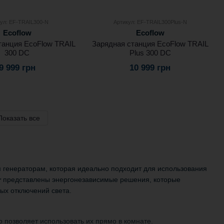
ул: EF-TRAIL300-N
Артикул: EF-TRAIL300Plus-N
Ecoflow
Ecoflow
танция EcoFlow TRAIL
Зарядная станция EcoFlow TRAIL
300 DC
Plus 300 DC
9 999 грн
10 999 грн
Показать все
 генераторам, которая идеально подходит для использования
r
представлены энергонезависимые решения, которые
ных отключений света.
 позволяет использовать их прямо в комнате.