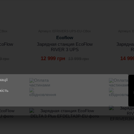
-CBox
Артикул: EFRIVER3-UPS-EU-CBox
Артикул:
Ecoflow
coFlow
Зарядная станция EcoFlow
Зарядна
RIVER 3 UPS
R
12 999 грн
14 99
9 грн
13 999 грн