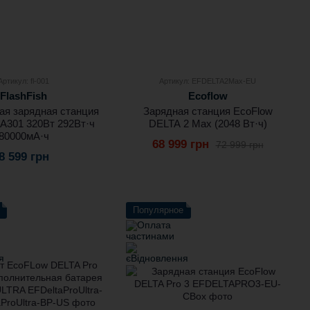
Артикул: fl-001
Артикул: EFDELTA2Max-EU
FlashFish
Ecoflow
ая зарядная станция
Зарядная станция EcoFlow
 A301 320Вт 292Вт·ч
DELTA 2 Max (2048 Вт·ч)
80000мА·ч
68 999 грн
72 999 грн
8 599 грн
Популярное