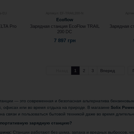
ra-EU
Артикул: EF-TRAIL200-N
Артик
Ecoflow
LTA Pro
Зарядная станция EcoFlow TRAIL
Зарядная с
200 DC
7 897 грн
Назад
1
2
3
Вперед
танции — это современная и безопасная альтернатива бензиновым
, офисах или во время отдыха на природе. В магазине
Solix Powe
 на связи и пользоваться бытовой техникой даже во время длитель
 портативную зарядную станцию?
шина:
Станции работают без шума, запаха и вредных выбросов, что