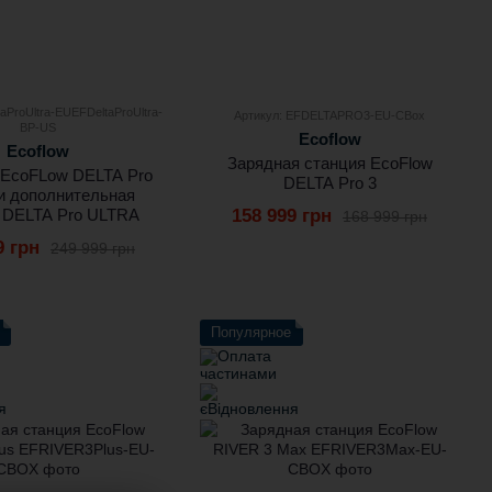
aProUltra-EUEFDeltaProUltra-
Артикул: EFDELTAPRO3-EU-CBox
BP-US
Ecoflow
Ecoflow
Зарядная станция EcoFlow
 EcoFLow DELTA Pro
DELTA Pro 3
и дополнительная
 DELTA Pro ULTRA
158 999 грн
168 999 грн
9 грн
249 999 грн
Популярное