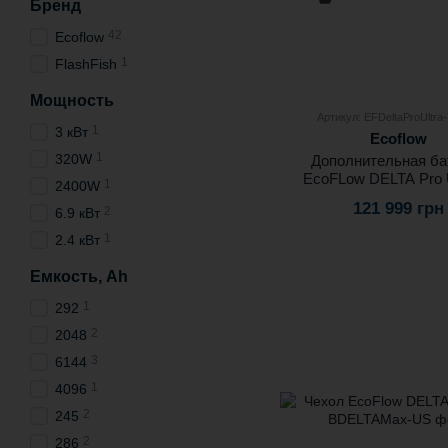
Бренд
42
Ecoflow
1
FlashFish
Мощность
Артикул: EFDeltaProUltra
1
3 кВт
Ecoflow
1
320W
Дополнительная ба
EcoFLow DELTA Pro
1
2400W
121 999 грн
2
6.9 кВт
1
2.4 кВт
Емкость, Ah
1
292
2
2048
3
6144
1
4096
2
245
2
286