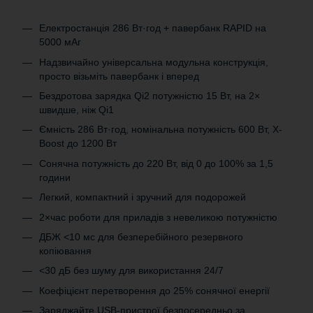
Електростанція 286 Вт·год + павербанк RAPID на
5000 мАг
Надзвичайно універсальна модульна конструкція,
просто візьміть павербанк і вперед
Бездротова зарядка Qi2 потужністю 15 Вт, на 2×
швидше, ніж Qi1
Ємність 286 Вт·год, номінальна потужність 600 Вт, X-
Boost до 1200 Вт
Сонячна потужність до 220 Вт, від 0 до 100% за 1,5
години
Легкий, компактний і зручний для подорожей
2×час роботи для приладів з невеликою потужністю
ДБЖ <10 мс для безперебійного резервного
копіювання
<30 дБ без шуму для використання 24/7
Коефіцієнт перетворення до 25% сонячної енергії
Заряджайте USB-пристрої безпосередньо за