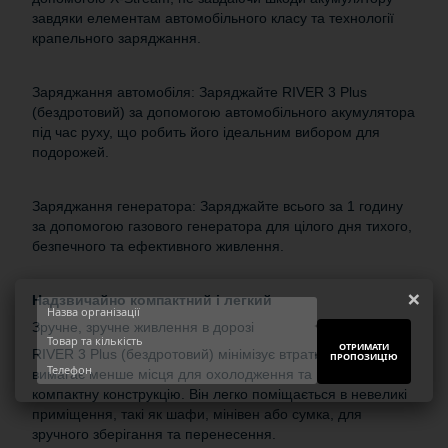
завдяки елементам автомобільного класу та технології
крапельного заряджання.
Заряджання автомобіля: Заряджайте RIVER 3 Plus
(бездротовий) за допомогою автомобільного акумулятора
під час руху, що робить його ідеальним вибором для
подорожей.
Заряджання генератора: Заряджайте всього за 1 годину
за допомогою газового генератора для цілого дня тихого,
безпечного та ефективного живлення.
×
Надзвичайно компактний і легкий
Зручне, зручне живлення в дорозі
ОТРИМАТИ
RIVER 3 Plus (бездротовий) мінімізує втрати тепла,
ПРОПОЗИЦІЮ
вимагає менше місця для охолодження та підтримує
компактну конструкцію. Він легко поміщається в невеликі
приміщення, такі як шафи, мінівен або сумка, для
зручного зберігання та перенесення.