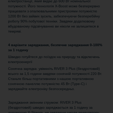
електростанції, який видає до 600 Вт номінальної
потужності. Його технологія X-Boost може безперервно
працювати з опалювальними пристроями потужністю
1200 Вт без зайвих зусиль, забезпечуючи безперебійну
роботу 90% побутової техніки. Завдяки додатковому
вбудованому підсвічуванню ви ніколи не залишитеся в
темряві.
4 варіанти заряджання, безпечне заряджання 0-100%
за 1 годину
Швидко готуйтеся до поїздок на природу та відключень
електроенергії
Сонячна зарядка: увімкніть RIVER 3 Plus (бездротовий)
всього за 1,5 години завдяки сонячній потужності 220 Вт.
Станьте більш портативними з нашою портативною
сонячною панеллю потужністю 45 Вт (Type-C) і
заряджайте електроніку безпосередньо.
Заряджання змінним струмом: RIVER 3 Plus
(бездротовий) швидко заряджається за 1 годину за
допомогою X-Stream, не завдаючи шкоди акумулятору