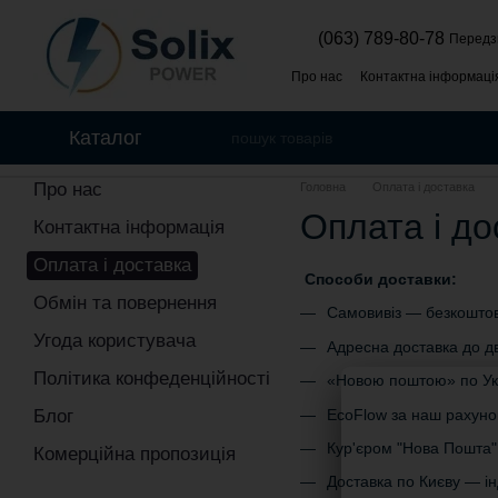
Перейти до основного контенту
(063) 789-80-78
Передз
Про нас
Контактна інформаці
Політика конфеденційності
Каталог
Про нас
Головна
Оплата і доставка
Оплата і до
Контактна інформація
Оплата і доставка
Способи доставки:
Обмін та повернення
Самовивіз — безкошто
Угода користувача
Адресна доставка до дв
Політика конфеденційності
«Новою поштою» по Укр
EcoFlow за наш рахуно
Блог
Кур'єром "Нова Пошта" 
Комерційна пропозиція
Доставка по Києву — ін