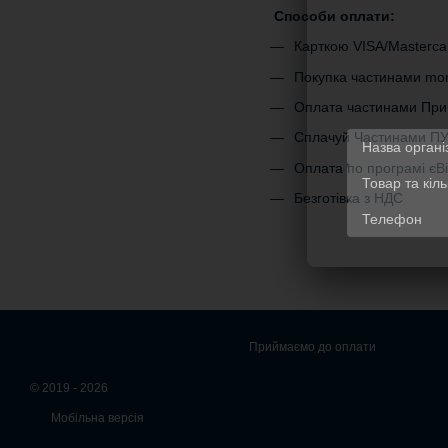
Способи оплати:
Карткою VISA/Masterca
Покупка частинами m
Оплата частинами При
Сплачуй Частинами П
Оплата по програмі є
Безготівка з НДС
Приймаємо до оплати
© 2019 - 2026
Мобільна версія