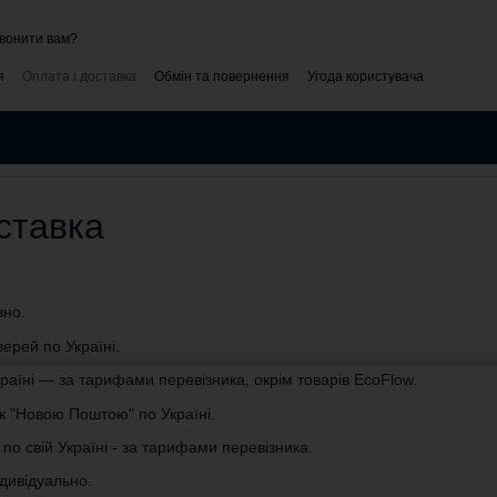
вонити вам?
я
Оплата і доставка
Обмін та повернення
Угода користувача
Блог
Комерційна пропозиція
ставка
вно.
ерей по Україні.
аїні — за тарифами перевізника, окрім товарів EcoFlow.
к "Новою Поштою" по Україні.
по свій Україні - за тарифами перевізника.
дивідуально.