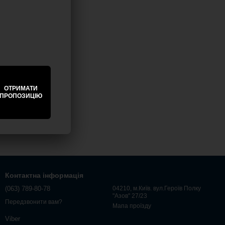
ОТРИМАТИ
ПРОПОЗИЦІЮ
Контактна інформація
(063) 789-80-78
04210, м.Київ. вул.Героїв Полку
"Азов" 27/23
Передзвонити вам?
Мапа проїзду
Viber