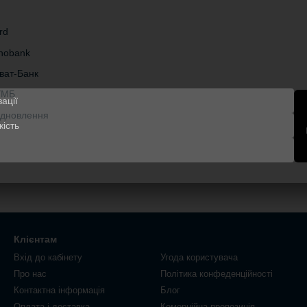
rd
onobank
ват-Банк
УМБ
Відновлення
Клієнтам
Вхід до кабінету
Угода користувача
Про нас
Політика конфеденційності
Контактна інформація
Блог
Оплата і доставка
Комерційна пропозиція