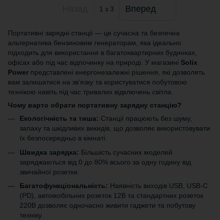
Назад
Вперед
1
з 3
Портативні зарядні станції — це сучасна та безпечна
альтернатива бензиновим генераторам, яка ідеально
підходить для використання в багатоквартирних будинках,
офісах або під час відпочинку на природі. У магазині
Solix
Power
представлені енергонезалежні рішення, які дозволять
вам залишатися на зв’язку та користуватися побутовою
технікою навіть під час тривалих відключень світла.
Чому варто обрати портативну зарядну станцію?
Екологічність та тиша:
Станції працюють без шуму,
запаху та шкідливих викидів, що дозволяє використовувати
їх безпосередньо в кімнаті.
Швидка зарядка:
Більшість сучасних моделей
заряджаються від 0 до 80% всього за одну годину від
звичайної розетки.
Багатофункціональність:
Наявність виходів USB, USB-C
(PD), автомобільних розеток 12В та стандартних розеток
220В дозволяє одночасно живити гаджети та побутову
техніку.