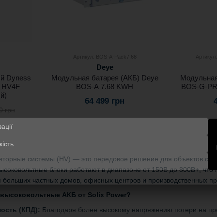
Артикул: BOS-A-Pack7.68
Артикул
Deye
й Dyness
Модульная батарея (АКБ) Deye
Модульная
m HV4F
BOS-A 7.68 KWH
BOS-G-PR
й)
64 499 грн
0 грн
яторные системы (HV) — это передовое решение для объектов с вы
ысоковольтные блоки работают в диапазоне от 150В до 800В+, чт
я больших частных домов, офисных центров и производственных п
высоковольтные АКБ от Solix Power?
ость (КПД):
Благодаря более высокому напряжению потери на пре