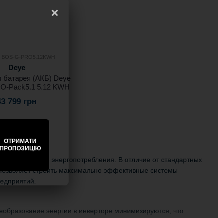
×
: BOS-G-PRO5.12KWH
Deye
 батарея (АКБ) Deye
O-Pack5.1 5.12 KWH
43 799 грн
ОТРИМАТИ
ПРОПОЗИЦІЮ
соким уровнем энергопотребления. В отличие от стандартных
о позволяет строить максимально эффективные системы
редприятий.
образование энергии в инверторе минимизируются, что