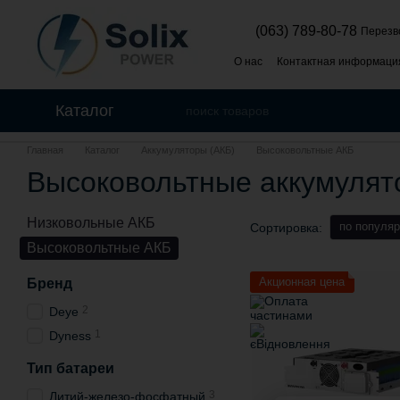
Перейти к основному контенту
(063) 789-80-78
Перезв
О нас
Контактная информаци
Политика конфиденциальнос
Каталог
Главная
Каталог
Аккумуляторы (АКБ)
Высоковольтные АКБ
Высоковольтные аккумулято
Низковольные АКБ
по популяр
Сортировка:
Высоковольтные АКБ
Акционная цена
Бренд
2
Deye
1
Dyness
Тип батареи
3
Литий-железо-фосфатный